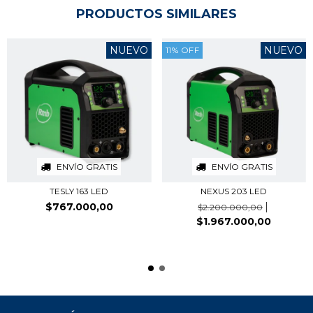
PRODUCTOS SIMILARES
NUEVO
NUEVO
11
%
OFF
ENVÍO GRATIS
ENVÍO GRATIS
TESLY 163 LED
NEXUS 203 LED
$767.000,00
$2.200.000,00
$1.967.000,00