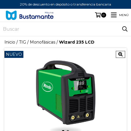
20% de descuento en depósito o transferencia bancaria
MENÚ
0
Inicio
/
TIG
/
Monofásicas
/
Wizard 235 LCD
NUEVO