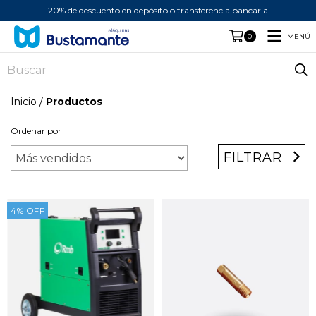
20% de descuento en depósito o transferencia bancaria
MENÚ
0
Inicio
/
Productos
Ordenar por
FILTRAR
4
%
OFF