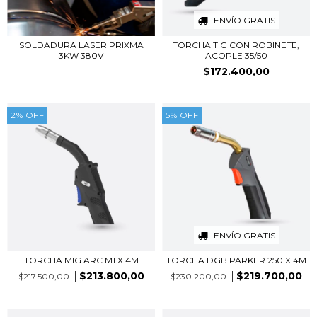
ENVÍO GRATIS
SOLDADURA LASER PRIXMA
TORCHA TIG CON ROBINETE,
3KW 380V
ACOPLE 35/50
$172.400,00
2
%
OFF
5
%
OFF
ENVÍO GRATIS
TORCHA MIG ARC M1 X 4M
TORCHA DGB PARKER 250 X 4M
$213.800,00
$219.700,00
$217.500,00
$230.200,00