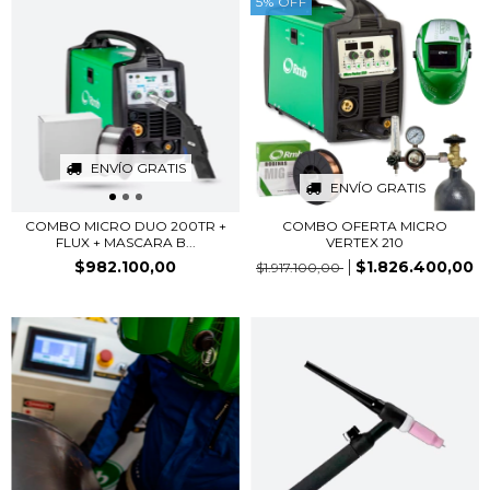
5
%
OFF
ENVÍO GRATIS
ENVÍO GRATIS
COMBO MICRO DUO 200TR +
COMBO OFERTA MICRO
FLUX + MASCARA B...
VERTEX 210
$982.100,00
$1.826.400,00
$1.917.100,00